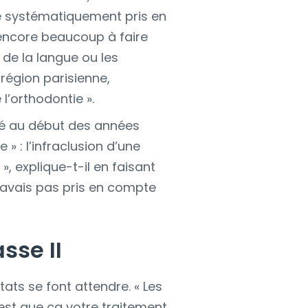
re systématiquement pris en
a encore beaucoup à faire
 de la langue ou les
région parisienne,
 l’orthodontie ».
ité au début des années
» : l’infraclusion d’une
», explique-t-il en faisant
 n’avais pas pris en compte
sse II
ats se font attendre. « Les
’est que ça votre traitement