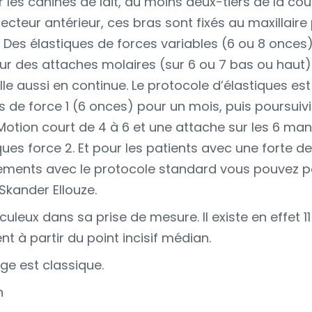
r les canines de lait, au moins deux-tiers de la co
cteur antérieur, ces bras sont fixés au maxillaire p
I. Des élastiques de forces variables (6 ou 8 onc
ur des attaches molaires (sur 6 ou 7 bas ou haut)
e aussi en continue. Le protocole d’élastiques est 
 de force 1 (6 onces) pour un mois, puis poursuiv
 Motion court de 4 à 6 et une attache sur les 6 ma
es force 2. Et pour les patients avec une forte d
vements avec le protocole standard vous pouvez p
Skander Ellouze.
uleux dans sa prise de mesure. Il existe en effet 11
 à partir du point incisif médian.
e est classique.
n