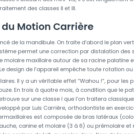
itement des classes II et III.
! du Motion Carrière
vancé de la mandibule. On traite d’abord le plan vert
Le système permet une correction par distalation de
e molaire maxillaire autour de sa racine palatine 
 Le design de l’appareil empêche toute rotation ou 
aires. Il y a un véritable effet “Wahou !”, pour le
ze. En trois à quatre mois, à condition que le pati
etrouve sur une classe I que l’on traitera classiqu
veloppé par Luis Carrière, orthodontiste en exerci
ermaxillaires est composée de bras latéraux (col
auche, canine et molaire (3 à 6) ou prémolaire et