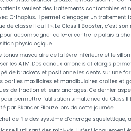
patients veulent des traitements confortables et r
vec Orthoplus. Il permet d’engager un traitement
e classe II ou III ». Le Class II Booster, c’est son n
 pour accompagner celle-ci contre le palais à chaq
sition physiologique.
e tonus musculaire de la lèvre inférieure et le sill
er les ATM. Des canaux arrondis et élargis permett
uipé de brackets et positionne les dents sur une f
s parties maxillaires et mandibulaires droites et g
es de traction et leurs ancrages. Ce dernier aspe
pour permettre l’utilisation simultanée du Class II
té par Skander Ellouze lors de cette journée.
 chef de file des système d’ancrage squelettique,
sse II utilisant des mini-vis, il s’est longuement é