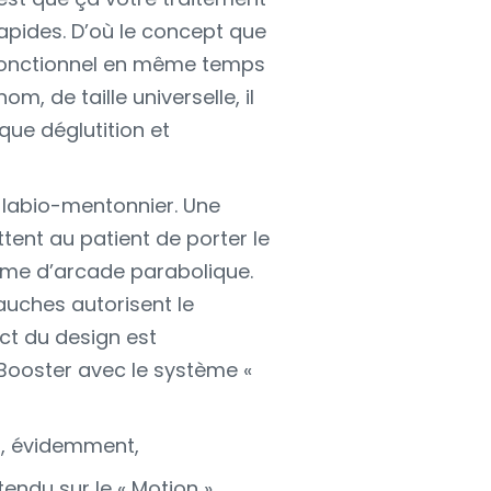
apides. D’où le concept que
 fonctionnel en même temps
om, de taille universelle, il
ue déglutition et
on labio-mentonnier. Une
ent au patient de porter le
orme d’arcade parabolique.
auches autorisent le
ct du design est
 Booster avec le système «
 a, évidemment,
tendu sur le « Motion »,