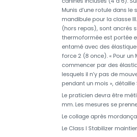
canines incluses (4 à 6). Su
Munis d’une rotule dans le se
mandibule pour la classe II
(hors repas), sont ancrés s
thermoformée est portée ell
entamé avec des élastiques
force 2 (8 once). « Pour un
commencer par des élastiqu
lesquels il n’y pas de mou
pendant un mois », détaille 
Le praticien devra être métic
mm. Les mesures se prennent
Le collage après mordançag
Le Class I Stabilizer maintie